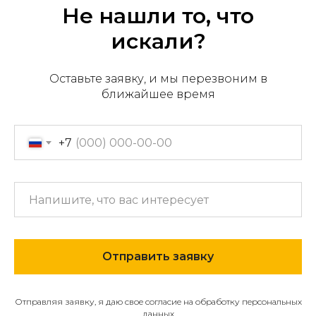
Не нашли то, что
искали?
Оставьте заявку, и мы перезвоним в
Офис продаж: г. Хабаровск,
пер. Производственный, д.
ближайшее время
2, 1 этаж, 107 офис
Пн-пт с 09:00 до 17:30
+7
+7 (909) 822-33-22
+7 (914)-543-22-33
653322@mail.ru
МЕНЮ
Отправить заявку
О компании
Отправляя заявку, я даю свое согласие на обработку персональных
Каталог
данных