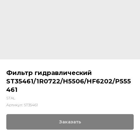
Фильтр гидравлический
ST35461/1R0722/H5506/HF6202/P555
461
STAL
Артикул:
ST35461
Заказать