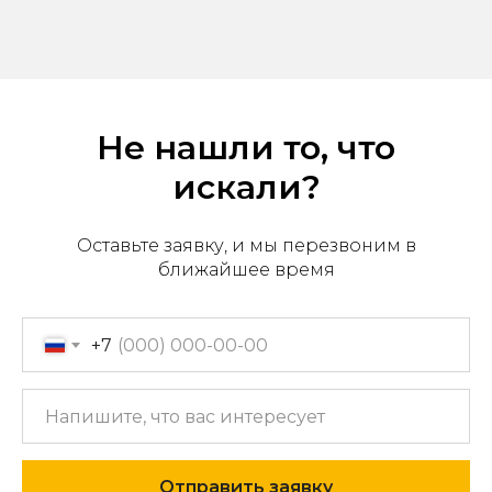
Не нашли то, что
искали?
Оставьте заявку, и мы перезвоним в
ближайшее время
Офис продаж: г. Хабаровск,
пер. Производственный, д.
+7
2, 1 этаж, 107 офис
Пн-пт с 09:00 до 17:30
+7 (909) 822-33-22
+7 (914)-543-22-33
Отправить заявку