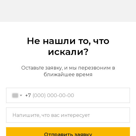
Не нашли то, что
искали?
Оставьте заявку, и мы перезвоним в
ближайшее время
Офис продаж: г. Хабаровск,
пер. Производственный, д.
+7
2, 1 этаж, 107 офис
Пн-пт с 09:00 до 17:30
+7 (909) 822-33-22
+7 (914)-543-22-33
Отправить заявку