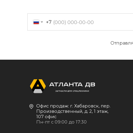
+7
Отправля
О
Офис продаж: г. Хабаровск, пер.
К
Производственный, д. 2, 1 этаж,
107 офис
К
Пн-пт с 09:00 до 17:30
Д
+7 (909) 822-33-22
+7 (914)-543-22-33
653322@mail.ru
П