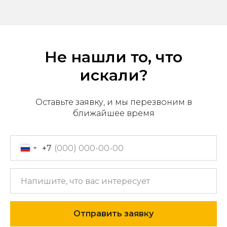
Не нашли то, что
искали?
Оставьте заявку, и мы перезвоним в
ближайшее время
Офис продаж: г. Хабаровск,
+7
пер. Производственный, д.
2, 1 этаж, 107 офис
Пн-пт с 09:00 до 17:30
+7 (909) 822-33-22
+7 (914)-543-22-33
Отправить заявку
653322@mail.ru