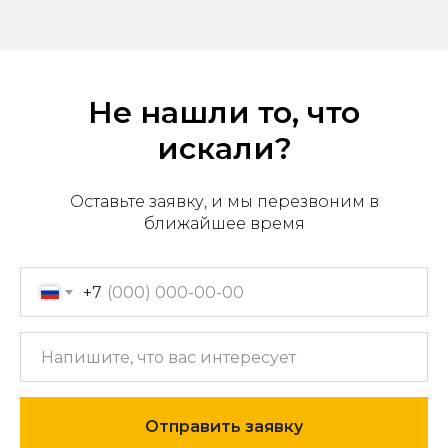
Не нашли то, что
искали?
Оставьте заявку, и мы перезвоним в
ближайшее время
Офис продаж: г. Хабаровск,
+7
пер. Производственный, д.
2, 1 этаж, 107 офис
Пн-пт с 09:00 до 17:30
+7 (909) 822-33-22
+7 (914)-543-22-33
Отправить заявку
653322@mail.ru