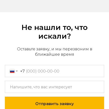
Не нашли то, что
искали?
Оставьте заявку, и мы перезвоним в
ближайшее время
Офис продаж: г. Хабаровск,
+7
пер. Производственный, д.
2, 1 этаж, 107 офис
Пн-пт с 09:00 до 17:30
+7 (909) 822-33-22
+7 (914)-543-22-33
Отправить заявку
653322@mail.ru