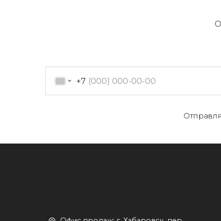
О
+7
О
Отправля
Офис продаж: г. Хабаровск, пер.
К
Производственный, д. 2, 1 этаж,
107 офис
К
Пн-пт с 09:00 до 17:30
Д
+7 (909) 822-33-22
+7 (914)-543-22-33
653322@mail.ru
П