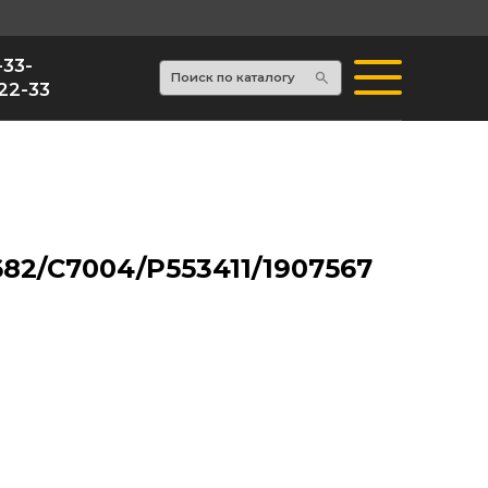
Поиск по каталогу
82/C7004/P553411/1907567