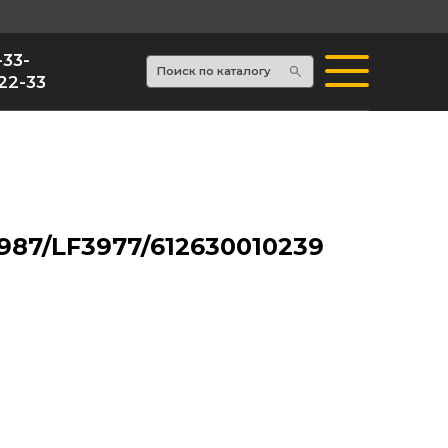
Поиск по каталогу
87/LF3977/612630010239