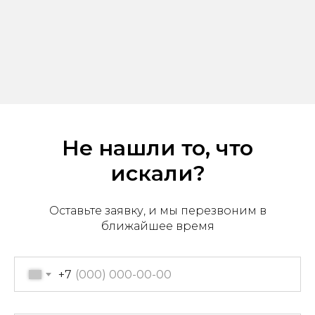
Не нашли то, что
искали?
Офис продаж: г. Хабаровск,
пер. Производственный, д.
2, 1 этаж, 107 офис
Оставьте заявку, и мы перезвоним в
Пн-пт с 09:00 до 17:30
ближайшее время
+7 (909) 822-33-22
+7 (914)-543-22-33
+7
653322@mail.ru