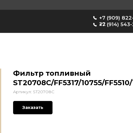
+7 (909) 822-33-
22
+7 (914) 543-22-33
Фильтр топливный
ST20708C/FF5317/10755/FF5510/
Артикул:
ST20708C
Заказать