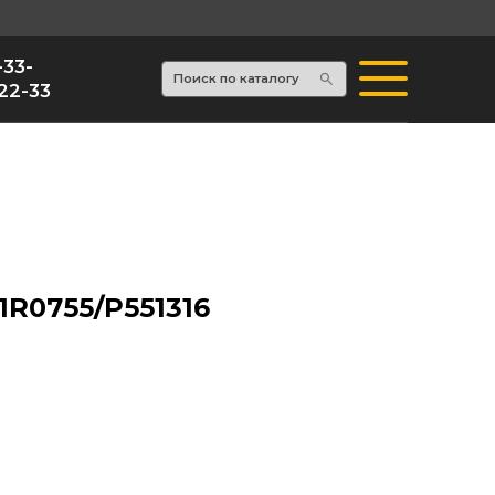
Поиск по каталогу
1R0755/P551316