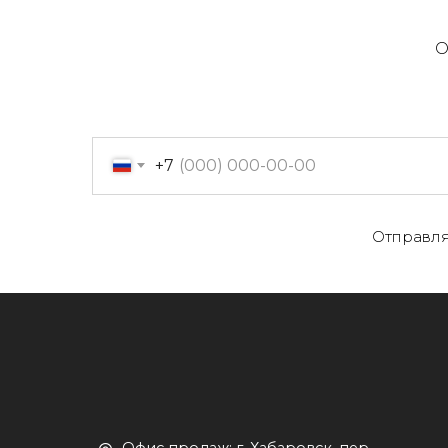
О
+7
О
Отправля
Офис продаж: г. Хабаровск, пер.
К
Производственный, д. 2, 1 этаж,
107 офис
К
Пн-пт с 09:00 до 17:30
Д
+7 (909) 822-33-22
+7 (914)-543-22-33
653322@mail.ru
П