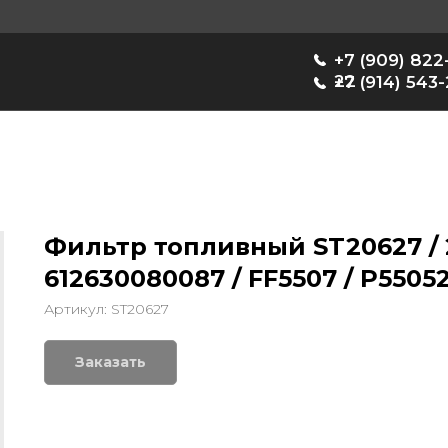
+7 (909) 822-33-
22
+7 (914) 543-22-33
Фильтр топливный ST20627 / 2
612630080087 / FF5507 / P5505
Артикул:
ST20627
Заказать