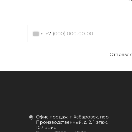
+7
О
Офис продаж: г. Хабаровск, пер.
К
Производственный, д. 2, 1 этаж,
Отправля
107 офис
К
Пн-пт с 09:00 до 17:30
Д
+7 (909) 822-33-22
+7 (914)-543-22-33
653322@mail.ru
П