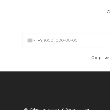
О
+7
О
Отправля
Офис продаж: г. Хабаровск, пер.
К
Производственный, д. 2, 1 этаж,
107 офис
К
Пн-пт с 09:00 до 17:30
Д
+7 (909) 822-33-22
+7 (914)-543-22-33
653322@mail.ru
П