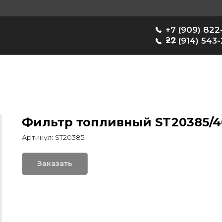
+7 (909) 822-33-
22
+7 (914) 543-22-33
Фильтр топливный ST20385/4
Артикул:
ST20385
Заказать