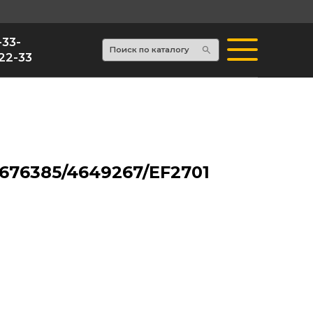
Поиск по каталогу
676385/4649267/EF2701