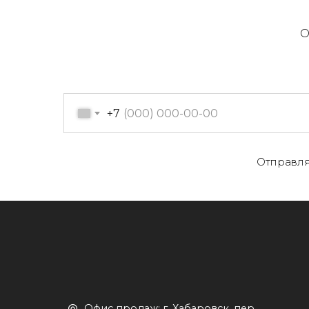
О
+7
О
Отправля
Офис продаж: г. Хабаровск, пер.
К
Производственный, д. 2, 1 этаж,
107 офис
К
Пн-пт с 09:00 до 17:30
Д
+7 (909) 822-33-22
+7 (914)-543-22-33
653322@mail.ru
П