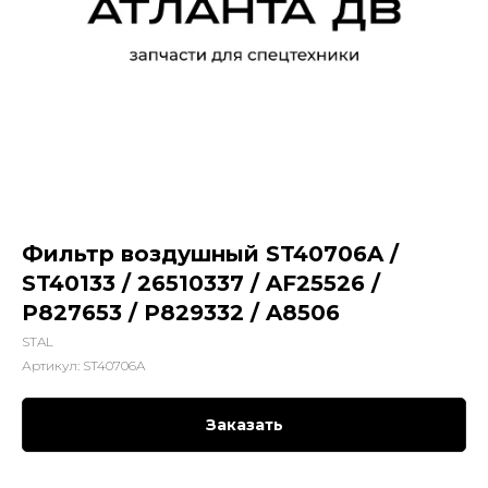
Фильтр воздушный ST40706A /
ST40133 / 26510337 / AF25526 /
P827653 / P829332 / A8506
STAL
Артикул:
ST40706A
Заказать