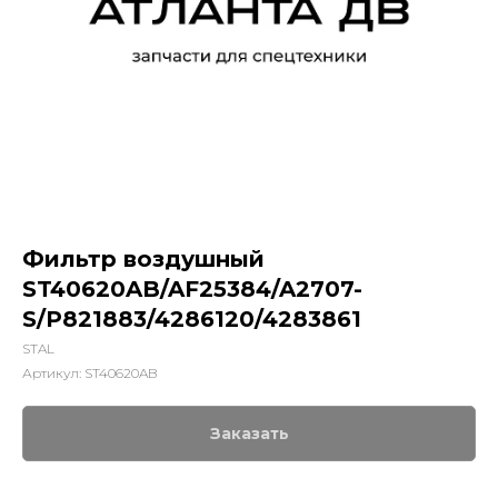
Фильтр воздушный
ST40620AB/AF25384/A2707-
S/P821883/4286120/4283861
STAL
Артикул:
ST40620AB
Заказать