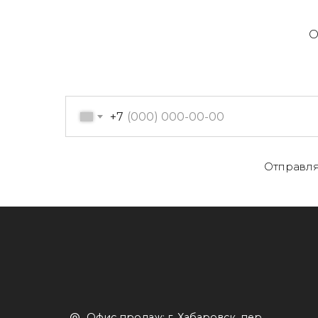
О
+7
О
Отправля
Офис продаж: г. Хабаровск, пер.
К
Производственный, д. 2, 1 этаж,
107 офис
К
Пн-пт с 09:00 до 17:30
Д
+7 (909) 822-33-22
+7 (914)-543-22-33
653322@mail.ru
П