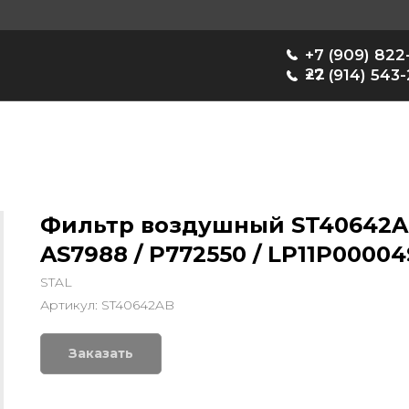
+7 (909) 822-33-
22
+7 (914) 543-22-33
Фильтр воздушный ST40642AB 
AS7988 / P772550 / LP11P0000
STAL
Артикул:
ST40642AB
Заказать