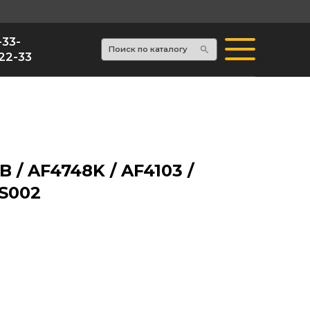
Поиск по каталогу
/ AF4748K / AF4103 /
4S002