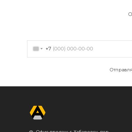
О
+7
О
Отправля
Офис продаж: г. Хабаровск, пер.
К
Производственный, д. 2, 1 этаж,
107 офис
К
Пн-пт с 09:00 до 17:30
Д
+7 (909) 822-33-22
+7 (914)-543-22-33
653322@mail.ru
П