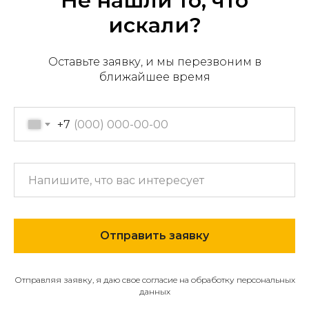
Не нашли то, что
искали?
Оставьте заявку, и мы перезвоним в
Офис продаж: г. Хабаровск,
ближайшее время
пер. Производственный, д.
2, 1 этаж, 107 офис
Пн-пт с 09:00 до 17:30
+7
+7 (909) 822-33-22
+7 (914)-543-22-33
653322@mail.ru
Отправить заявку
МЕНЮ
О компании
Отправляя заявку, я даю свое согласие на обработку персональных
Каталог
данных