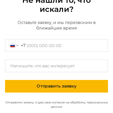
Не нашли то, что
искали?
Оставьте заявку, и мы перезвоним в
Офис продаж: г. Хабаровск,
ближайшее время
пер. Производственный, д.
2, 1 этаж, 107 офис
Пн-пт с 09:00 до 17:30
+7
+7 (909) 822-33-22
+7 (914)-543-22-33
653322@mail.ru
Отправить заявку
МЕНЮ
О компании
Отправляя заявку, я даю свое согласие на обработку персональных
Каталог
данных