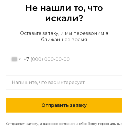
Не нашли то, что
искали?
Офис продаж: г. Хабаровск,
Оставьте заявку, и мы перезвоним в
пер. Производственный, д.
ближайшее время
2, 1 этаж, 107 офис
Пн-пт с 09:00 до 17:30
+7
+7 (909) 822-33-22
+7 (914)-543-22-33
653322@mail.ru
МЕНЮ
Отправить заявку
О компании
Отправляя заявку, я даю свое согласие на обработку персональных
Каталог