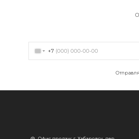
О
+7
О
Отправля
Офис продаж: г. Хабаровск, пер.
К
Производственный, д. 2, 1 этаж,
107 офис
К
Пн-пт с 09:00 до 17:30
Д
+7 (909) 822-33-22
+7 (914)-543-22-33
653322@mail.ru
П