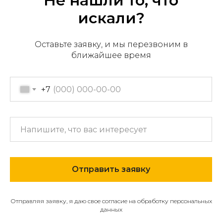
Не нашли то, что
искали?
Оставьте заявку, и мы перезвоним в
Офис продаж: г. Хабаровск,
ближайшее время
пер. Производственный, д.
2, 1 этаж, 107 офис
Пн-пт с 09:00 до 17:30
+7
+7 (909) 822-33-22
+7 (914)-543-22-33
653322@mail.ru
Отправить заявку
МЕНЮ
О компании
Отправляя заявку, я даю свое согласие на обработку персональных
Каталог
данных