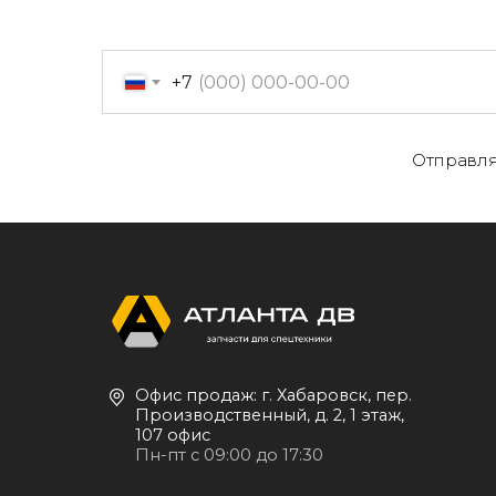
+7
Отправля
О
Офис продаж: г. Хабаровск, пер.
К
Производственный, д. 2, 1 этаж,
107 офис
К
Пн-пт с 09:00 до 17:30
Д
+7 (909) 822-33-22
+7 (914)-543-22-33
653322@mail.ru
П