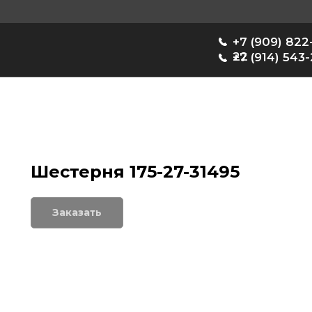
+7 (909) 822-33-
22
+7 (914) 543-22-33
Шестерня 175-27-31495
Заказать