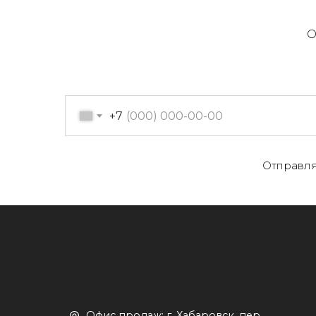
О
+7
О
Отправля
Офис продаж: г. Хабаровск, пер.
К
Производственный, д. 2, 1 этаж,
107 офис
К
Пн-пт с 09:00 до 17:30
Д
+7 (909) 822-33-22
+7 (914)-543-22-33
653322@mail.ru
П