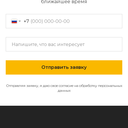
ближайшее время
+7 (914)-543-22-33
653322@mail.ru
+7
МЕНЮ
О компании
Каталог
Отправить заявку
Контакты и реквизиты
Доставка и оплата
Отправляя заявку, я даю свое согласие на обработку персональных
Политика
данных
конфиденциальности