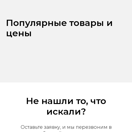
Популярные товары и
цены
Не нашли то, что
Офис продаж: г. Хабаровск,
пер. Производственный, д.
искали?
2, 1 этаж, 107 офис
Пн-пт с 09:00 до 17:30
Оставьте заявку, и мы перезвоним в
+7 (909) 822-33-22