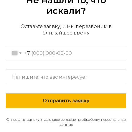
Не нашли то, что
искали?
Оставьте заявку, и мы перезвоним в
Офис продаж: г. Хабаровск,
ближайшее время
пер. Производственный, д.
2, 1 этаж, 107 офис
Пн-пт с 09:00 до 17:30
+7
+7 (909) 822-33-22
+7 (914)-543-22-33
653322@mail.ru
Отправить заявку
МЕНЮ
О компании
Отправляя заявку, я даю свое согласие на обработку персональных
Каталог
данных