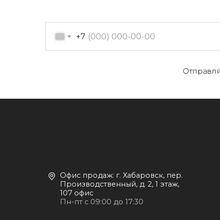
+7
Отправля
О
Офис продаж: г. Хабаровск, пер.
К
Производственный, д. 2, 1 этаж,
107 офис
К
Пн-пт с 09:00 до 17:30
Д
+7 (909) 822-33-22
+7 (914)-543-22-33
653322@mail.ru
П