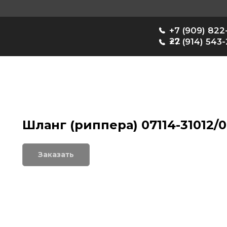
+7 (909) 822-33-
22
+7 (914) 543-22-33
Шланг (риппера) 07114-31012/0
Заказать