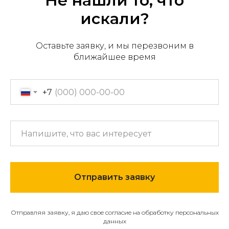
Не нашли то, что
искали?
Оставьте заявку, и мы перезвоним в
Офис продаж: г. Хабаровск,
ближайшее время
пер. Производственный, д.
2, 1 этаж, 107 офис
Пн-пт с 09:00 до 17:30
+7
+7 (909) 822-33-22
+7 (914)-543-22-33
653322@mail.ru
Отправить заявку
МЕНЮ
О компании
Отправляя заявку, я даю свое согласие на обработку персональных
Каталог
данных