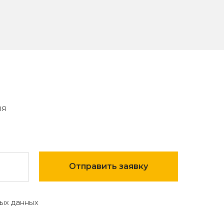
мя
Отправить заявку
ых данных
7