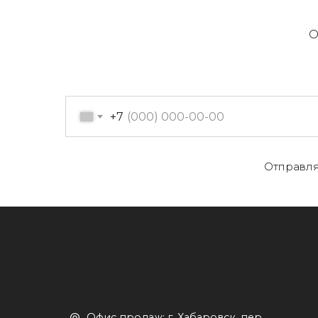
О
+7
О
Отправля
Офис продаж: г. Хабаровск, пер.
К
Производственный, д. 2, 1 этаж,
107 офис
К
Пн-пт с 09:00 до 17:30
Д
+7 (909) 822-33-22
+7 (914)-543-22-33
653322@mail.ru
П