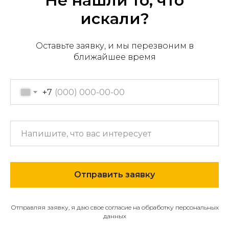
Не нашли то, что
искали?
Оставьте заявку, и мы перезвоним в
Офис продаж: г. Хабаровск,
ближайшее время
пер. Производственный, д.
2, 1 этаж, 107 офис
Пн-пт с 09:00 до 17:30
+7
+7 (909) 822-33-22
+7 (914)-543-22-33
653322@mail.ru
Отправить заявку
МЕНЮ
О компании
Отправляя заявку, я даю свое согласие на обработку персональных
Каталог
данных