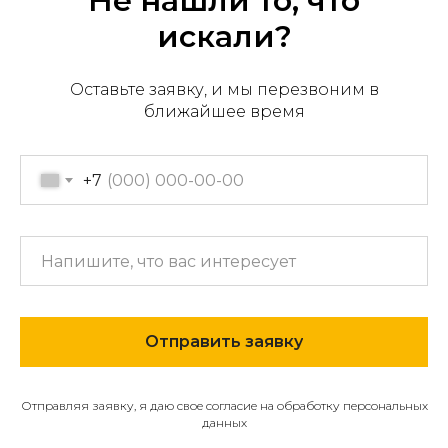
Не нашли то, что
искали?
Оставьте заявку, и мы перезвоним в
Офис продаж: г. Хабаровск,
ближайшее время
пер. Производственный, д.
2, 1 этаж, 107 офис
Пн-пт с 09:00 до 17:30
+7
+7 (909) 822-33-22
+7 (914)-543-22-33
653322@mail.ru
Отправить заявку
МЕНЮ
О компании
Отправляя заявку, я даю свое согласие на обработку персональных
Каталог
данных