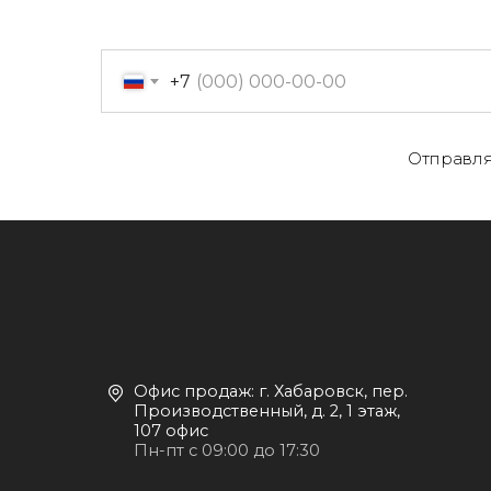
+7
Отправля
О
Офис продаж: г. Хабаровск, пер.
К
Производственный, д. 2, 1 этаж,
107 офис
К
Пн-пт с 09:00 до 17:30
Д
+7 (909) 822-33-22
+7 (914)-543-22-33
653322@mail.ru
П