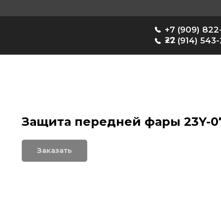
+7 (909) 822-33-
22
+7 (914) 543-22-33
Защита передней фары 23Y-0
Заказать