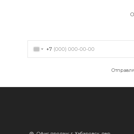
О
+7
О
Отправля
Офис продаж: г. Хабаровск, пер.
К
Производственный, д. 2, 1 этаж,
107 офис
К
Пн-пт с 09:00 до 17:30
Д
+7 (909) 822-33-22
+7 (914)-543-22-33
653322@mail.ru
П