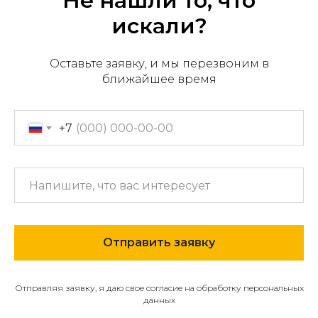
Не нашли то, что
искали?
Оставьте заявку, и мы перезвоним в
Офис продаж: г. Хабаровск,
ближайшее время
пер. Производственный, д.
2, 1 этаж, 107 офис
Пн-пт с 09:00 до 17:30
+7
+7 (909) 822-33-22
+7 (914)-543-22-33
653322@mail.ru
Отправить заявку
МЕНЮ
О компании
Отправляя заявку, я даю свое согласие на обработку персональных
Каталог
данных