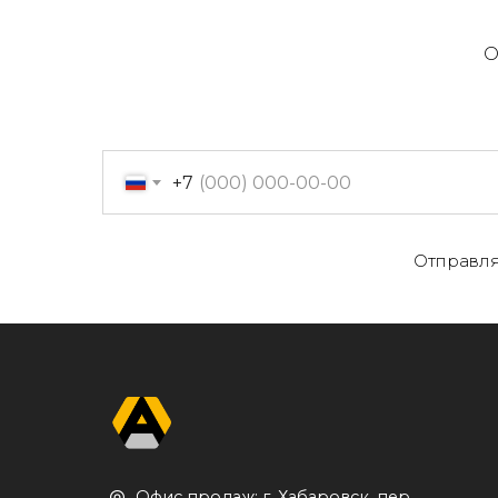
О
+7
О
Отправля
Офис продаж: г. Хабаровск, пер.
К
Производственный, д. 2, 1 этаж,
107 офис
К
Пн-пт с 09:00 до 17:30
Д
+7 (909) 822-33-22
+7 (914)-543-22-33
653322@mail.ru
П