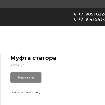
+7 (909) 822-33-
22
+7 (914) 543-22-33
Муфта статора
Артикул:
Заказать
Выберите артикул