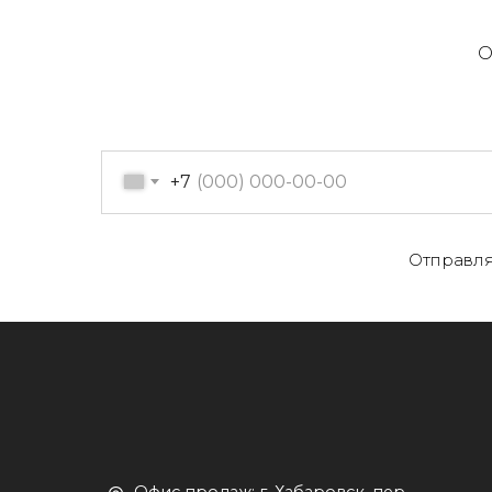
О
+7
О
Отправля
Офис продаж: г. Хабаровск, пер.
К
Производственный, д. 2, 1 этаж,
107 офис
К
Пн-пт с 09:00 до 17:30
Д
+7 (909) 822-33-22
+7 (914)-543-22-33
653322@mail.ru
П