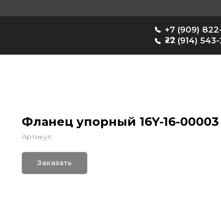
+7 (909) 822-33-
22
+7 (914) 543-22-33
Фланец упорный 16Y-16-00003
Артикул:
Заказать